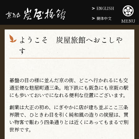
ENGLISH
簡体中文
MENU
ようこそ 炭屋旅館へおこしや
す
碁盤の目の様に並んだ京の街、どこへ行かれるにも交
通至便な麩屋町通三条。地下鉄にも阪急にも京阪の駅
にも歩いておいでになれる便利な位置にございます。
創業は大正の初め、にぎやかに店が建ち並ぶここ三条
界隈で、ひときわ目を引く純和風の造りの炭屋は、買
い物客で賑わう四条通りとは近くにあってもまるで別
世界です。