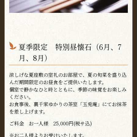
夏季限定 特別昼懐石（
6
月、
7
月、
8
月）
涼しげな夏座敷の室礼のお部屋で、夏の旬菜を盛り込
んだ期間限定のお昼食をご提供いたします。
個室で静かなひと時とともに、季節の味覚をお楽しみ
ください。
お食事後、裏千家ゆかりの茶室「玉兎庵」にてお抹茶
を差し上げます。
ご料金 お一人様 25,000円(税サ込)
※お二人様よりお受けいたします。